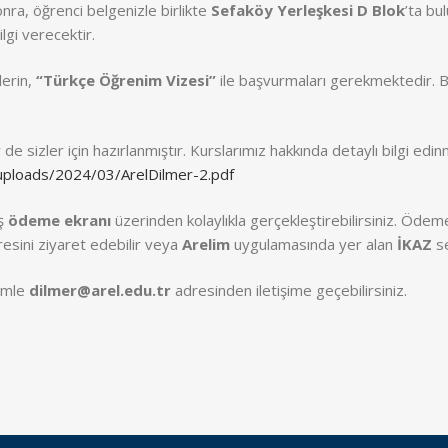
nra, öğrenci belgenizle birlikte
Sefaköy Yerleşkesi D Blok
’ta bu
lgi verecektir.
lerin,
“Türkçe Öğrenim Vizesi”
ile başvurmaları gerekmektedir. Bu v
de sizler için hazırlanmıştır. Kurslarımız hakkında detaylı bilgi ed
/uploads/2024/03/ArelDilmer-2.pdf
ış
ödeme ekranı
üzerinden kolaylıkla gerçekleştirebilirsiniz. Ödeme
esini ziyaret edebilir veya
Arelim
uygulamasında yer alan
İKAZ
se
zimle
dilmer@arel.edu.tr
adresinden iletişime geçebilirsiniz.