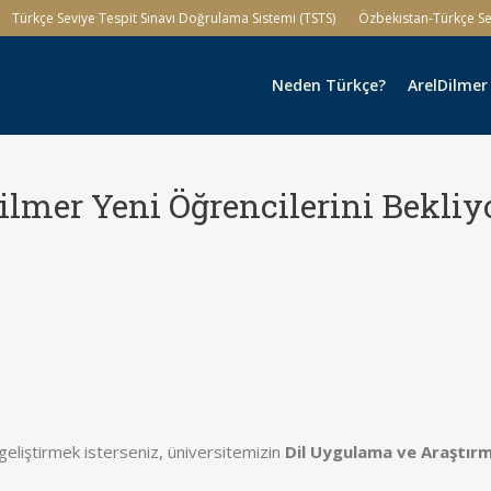
Türkçe Seviye Tespit Sınavı Doğrulama Sistemi (TSTS)
Özbekistan-Türkçe Sev
Neden Türkçe?
ArelDilmer
ilmer Yeni Öğrencilerini Bekliy
eliştirmek isterseniz, üniversitemizin
Dil Uygulama ve Araştır