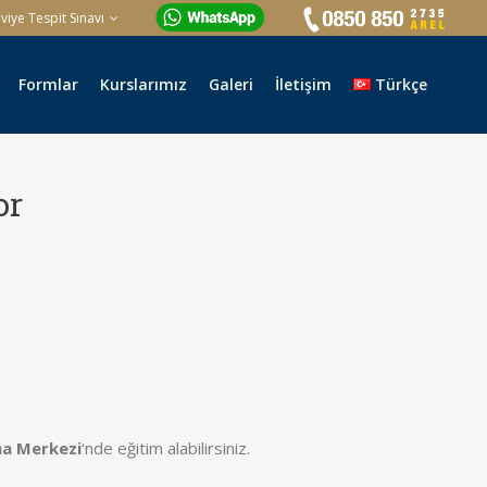
iye Tespit Sınavı
Formlar
Kurslarımız
Galeri
İletişim
Türkçe
or
ma Merkezi
‘nde eğitim alabilirsiniz.