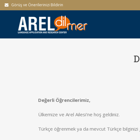
Görüş ve Önerilerinizi Bildirin
D
Değerli Öğrencilerimiz,
Ülkemize ve Arel Ailesi’ne hoş geldiniz.
Türkçe öğrenmek ya da mevcut Türkçe bilginizi g