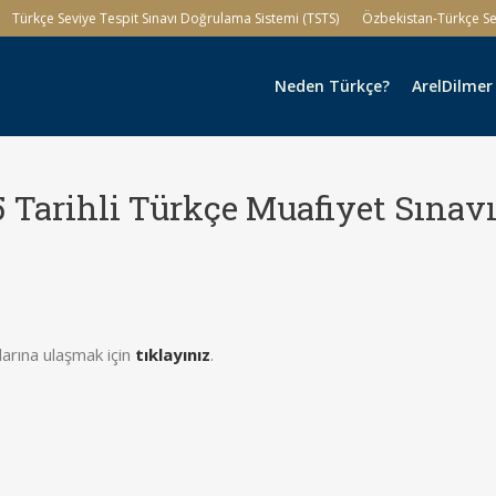
Türkçe Seviye Tespit Sınavı Doğrulama Sistemi (TSTS)
Özbekistan-Türkçe Sev
Neden Türkçe?
ArelDilmer
5 Tarihli Türkçe Muafiyet Sınavı
arına ulaşmak için
tıklayınız
.