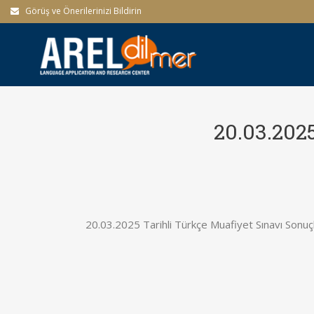
Görüş ve Önerilerinizi Bildirin
20.03.202
20.03.2025 Tarihli Türkçe Muafiyet Sınavı Sonuçl